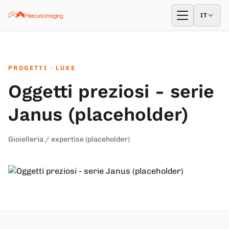
Vai al contenuto
IT
IT
Apri menu
PROGETTI
· LUXE
Oggetti preziosi - serie
Janus (placeholder)
Gioielleria / expertise (placeholder)