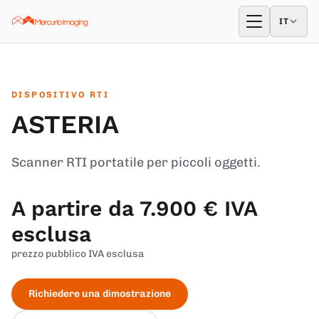
Vai al contenuto
IT
IT
Apri menu
DISPOSITIVO RTI
ASTERIA
Scanner RTI portatile per piccoli oggetti.
A partire da 7.900 € IVA
esclusa
prezzo pubblico IVA esclusa
Richiedere una dimostrazione