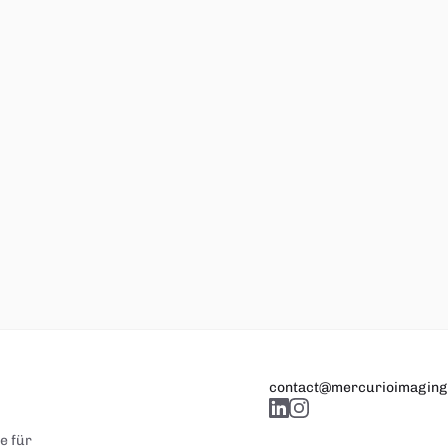
contact@mercurioimaging
e für