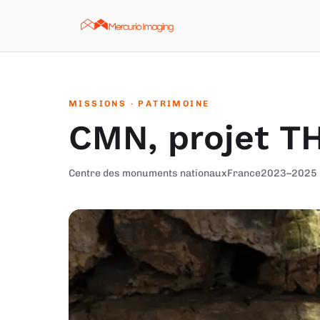
Aller au contenu
MISSIONS
· PATRIMOINE
CMN, projet T
Centre des monuments nationaux
France
2023–2025