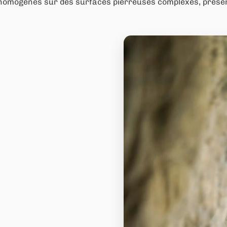
ns homogènes sur des surfaces pierreuses complexes, présen