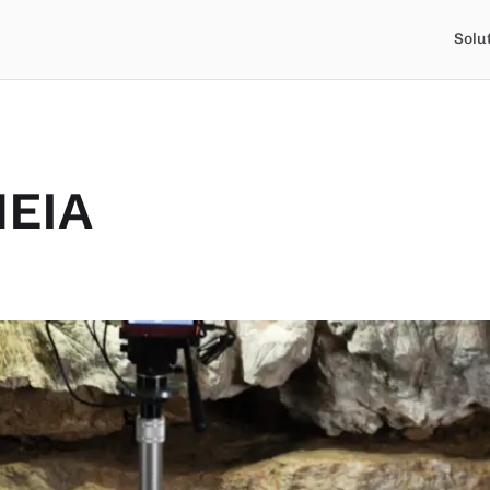
Solu
HEIA