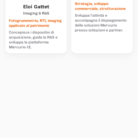
Strategia, sviluppo
Eloi Gattet
commerciale, strutturazione
Imaging & R&S
Sviluppa l'attività e
accompagna il dispiegamento
Fotogrammetria, RTI, imaging
delle soluzioni Mercurio
applicato al patrimonio
presso istituzioni e partner.
Concepisce i dispositivi di
acquisizione, guida la R&S e
sviluppa la piattaforma
Mercurio-IE.
OPEN SOURCE
Sulle spalle della ricerca.
Provenienti dalla ricerca, ci appoggiamo a, e contribuiamo a,
progetti open source di riferimento sviluppati dalla comunità
scientifica.